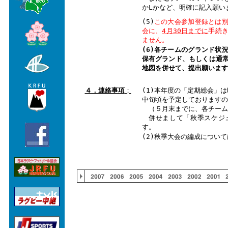
かLかなど、明確に記入願い
(5)
この大会参加登録とは
会に、
4月30日までに
手続
ません。
(6)各チームのグランド状
保有グランド、もしくは通
地図を併せて、提出願います
４．連絡事項
；
(1)本年度の「定期総会」
中旬頃を予定しておりますの
（５月末までに、各チーム
併せまして「秋季スケジュ
す。
(2)秋季大会の編成につい