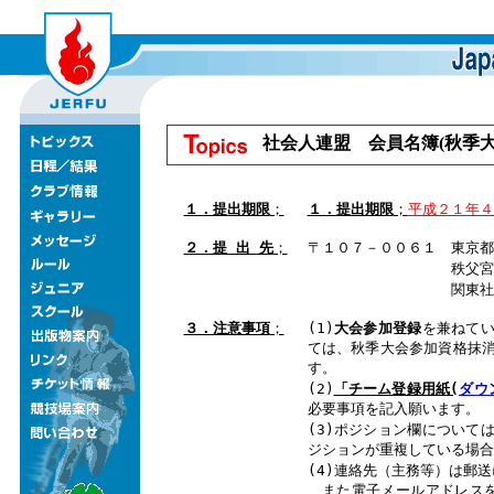
社会人連盟 会員名簿(秋季
１．提出期限
；
１．提出期限
；
平成２１年４
２．提 出 先
；
〒１０７－００６１ 東京都
秩父宮ラグビー
関東社会人ラグビ
３．注意事項
；
(1)
大会参加登録
を兼ねて
ては、秋季大会参加資格抹
す。
(2)
「チーム登録用紙(
ダウ
必要事項を記入願います。
(3)ポジション欄について
ジションが重複している場合
(4)連絡先（主務等）は郵
また電子メールアドレスを