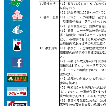
8.競技方法
(1) 参加28校をＡ～Ｇブロッ
試合を行う。
(2) 試合時間は25分ハーフ(
9.引率・監督
(1) 出場チームの選手は、必
引率責任者は、選手のすべての
(2) 引率責任者は、団体の場
(3) 監督、コーチ等は校長が
害・賠償責任保険(スポーツ安全
だし、各都県における規定が定め
た範囲内であればその規定に従う
10.参加資格
(1) 参加チームは学校教育法
該都県の高等学校体育連盟並びに
と。
(2) 年齢は平成元年4月2日
競技3回までとし、同一学年での
(3) チームの編成において、
認めない。
(4) 統廃合の対象となる学校
参加を認める。
(5) 転校後6ヶ月未満のものは
る)。ただし、一家転住等やむを
長の認可があればこの限りではな
(6) 参加する生徒はあらかじ
高等学校体育連盟会長の承認を必