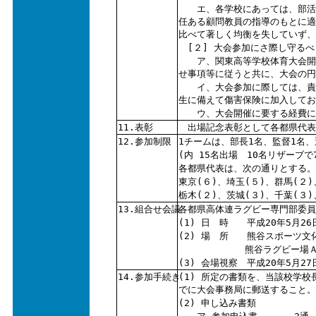
エ、各学校にあっては、部活動
任ある顧問教員の指導のもとに適
比べて著しく均衡を失していず
[２] 大会参加にさ際し守るべ
ア、関東高等学校体育大会開催
せ事項等に従うと共に、大会の円
イ、大会参加に際しては、責任
生に備えて傷害保険に加入してお
ウ、大会開催に要する経費につ
11.表彰
出場記念表彰として各都県代表
12.参加制限
1チームは、部長1名、監督1名、
(内 15名出場 10名リザーブ
各都県代表は、次の通りとする。
東京(６)、埼玉(５)、群馬(２)
栃木(２)、茨城(３)、千葉(３
13.組合せ会議
各都県高体連ラグビー専門部委員
(1) 日 時 平成20年5月26日
(2) 場 所 熊谷スポーツ文
熊谷ラグビー場
(3) 会場視察 平成20年5月27
14.参加手続き
(1) 所定の書類を、当該校学校
でに大会事務局に郵送すること。
(2) 申し込み書類