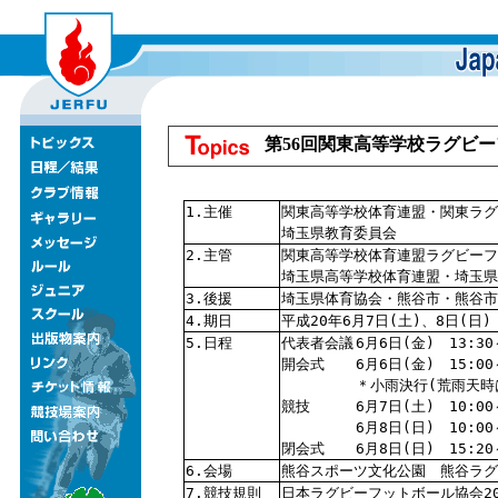
第56回関東高等学校ラグビ
1.主催
関東高等学校体育連盟・関東ラグ
埼玉県教育委員会
2.主管
関東高等学校体育連盟ラグビーフ
埼玉県高等学校体育連盟・埼玉県
3.後援
埼玉県体育協会・熊谷市・熊谷市
4.期日
平成20年6月7日(土)、8日(日)
5.日程
代表者会議
6月6日(金) 13:30
開会式
6月6日(金) 15:0
＊小雨決行(荒雨天時
競技
6月7日(土) 10:00
6月8日(日) 10:00
閉会式
6月8日(日) 15:2
6.会場
熊谷スポーツ文化公園 熊谷ラグ
7.競技規則
日本ラグビーフットボール協会20