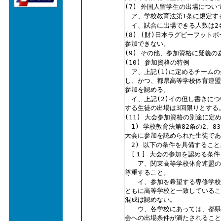
(7) 外国人留学生の出場につい
ア、学校教育法第1条に規定す
イ、試合に出場できる人数は2
(8) (財)日本ラグビーフッ
参加できない。
(9) その他、参加資格に疑義
(10) 参加資格の特例
ア、上記(1)に定めるチームの生
し、かつ、都県高等学校体育連盟
参加を認める。
イ、上記(2)イの但し書きにつ
する生徒の出場は3回限りとする
(11) 大会参加資格の別途に定
1) 学校教育法第82条の2、
大会に参加を認められた生徒であ
2) 以下の条件を具備すること
[１] 大会の参加を認める条件
ア、関東高等学校体育連盟の目
尊重すること。
イ、参加を希望する専修学校及
ともに高等学校と一致しているこ
混成は認めない。
ウ、各学校にあっては、都県高
会への出場条件が満たされること