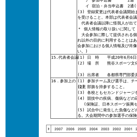
ア 参加申込書 2通
イ 宿泊・弁当申込書 2通(
(3) 登録変更は代表者会議開
を受けること。本部は代表者会
代表者会議以降に怪我人が出て
＊ 個人情報の取り扱いに関して
大会参加に際して提供される個
れ以外の目的に利用することはあ
会参加における個人情報及び肖像
い。)
15.代表者会議
(1) 日 時 平成20年6月6日(
(2) 場 所 熊谷スポーツ文
熊谷ラグビー
(3) 出席者 各都県専門部委
16．参加上の
(1) 参加チーム及び選手は、
(2) 部旗を持参すること。
注意
(3) 各校ともセカンドジャージ
(4) 競技中の疾病、傷病など
(保険証、日本スポーツ振興セ
(5) 試合中に発生した負傷な
る。大会期間中の参加選手の保険