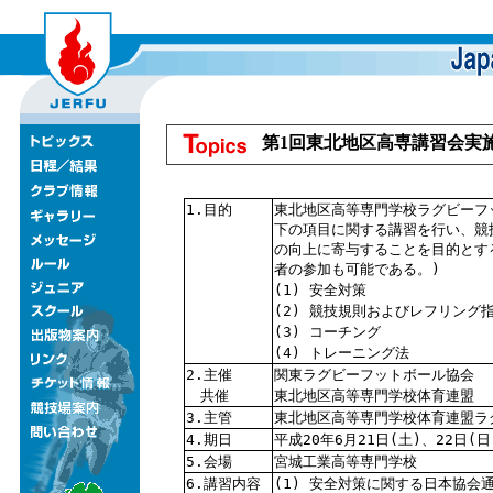
第1回東北地区高専講習会実
1.目的
東北地区高等専門学校ラグビーフ
下の項目に関する講習を行い、競
の向上に寄与することを目的とす
者の参加も可能である。)
(1) 安全対策
(2) 競技規則およびレフリング
(3) コーチング
(4) トレーニング法
2.主催
関東ラグビーフットボール協会
共催
東北地区高等専門学校体育連盟
3.主管
東北地区高等専門学校体育連盟ラ
4.期日
平成20年6月21日(土)、22日(日
5.会場
宮城工業高等専門学校
6.講習内容
(1) 安全対策に関する日本協会