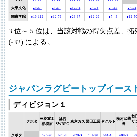
大東文化
●0-69
●0-40
●17-34
●8-21
●5-47
●3-24
関東学院
●10-112
●12-76
●28-37
●12-29
●7-43
●12-5
3 位～ 5 位は、当該対戦の得失点差、拓殖(
(-32) による。
ジャパンラグビートップイース
ディビジョン１
秋
三菱重工
横河武蔵
釜石
クボタ
東京ガス
栗田工業
ヤクルト
ザ
相模原
SWRFC
野
クボタ
○23-20
○75-0
○29-3
○51-20
○61-10
○89-3
○