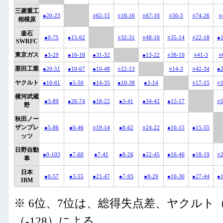
三菱重工
●20-23
○62-15
○18-16
○67-10
○50-5
○74-26
○
相模原
釜石
●0-75
●15-62
○32-31
○48-10
○35-14
○22-18
●1
SWRFC
東京ガス
●3-29
●16-18
●31-32
●13-22
○38-10
○41-3
○
栗田工業
●20-51
●10-67
●10-48
○22-13
○14-3
○42-34
●2
ヤクルト
●10-61
●5-50
●14-35
●10-38
●3-14
○17-15
○1
横河武蔵
●3-89
●26-74
●18-22
●3-41
●34-42
●15-17
○5
野
秋田ノー
ザンブレ
●5-86
●0-46
○19-14
●8-62
○24-22
●10-15
●15-55
ッツ
日野自動
●0-103
●7-60
●7-41
●8-26
●22-45
●16-40
●18-19
○2
車
日本
●0-57
●3-55
●21-47
●7-93
●8-29
●10-30
●27-44
●1
IBM
※ 6位、7位は、総得失点差、ヤクルト（
（-128）による。