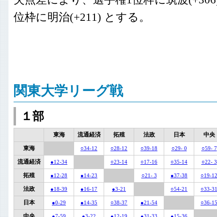
位枠に明治(+211) とする。
関東大学リーグ戦
１部
東海
流通経済
拓殖
法政
日本
中央
東海
○34-12
○28-12
○39-18
○29- 0
○59- 7
流通経済
●12-34
○23-14
○17-16
○35-14
○22- 3
拓殖
●12-28
●14-23
○21- 3
●37-38
○19-1
法政
●18-39
●16-17
●3-21
○54-21
○33-3
日本
●0-29
●14-35
○38-37
●21-54
○36-1
中央
●7-59
●3-22
●12-19
●31-33
●15-36