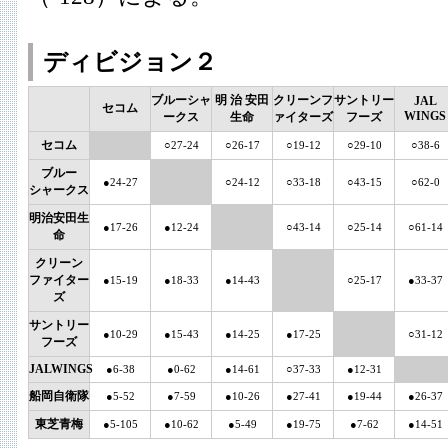
ディビジョン２
ブルーシャ
明 治 安田
クリーンフ
サントリー
JAL
セコム
WINGS
ークス
生命
ァイターズ
フーズ
セコム
○27-24
○26-17
○19-12
○29-10
○38-6
ブルー
●24-27
○24-12
○33-18
○43-15
○62-0
シャークス
明治安田生
●17-26
●12-24
○43-14
○25-14
○61-14
命
クリーン
ファイター
●15-19
●18-33
●14-43
○25-17
●33-37
ズ
サントリー
●10-29
●15-43
●14-25
●17-25
○31-12
フーズ
JALWINGS
●6-38
●0-62
●14-61
○37-33
●12-31
船岡自衛隊
●5-52
●7-59
●10-26
●27-41
●19-44
●26-37
東芝青梅
●5-105
●10-62
●5-49
●19-75
●7-62
●14-51