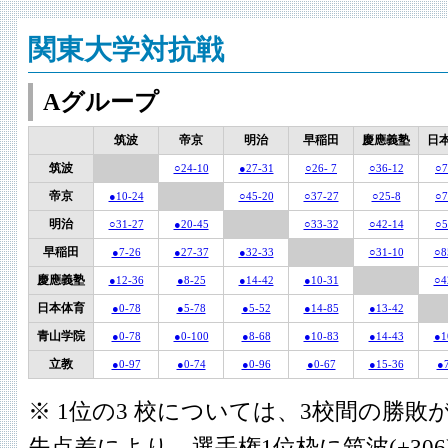
関東大学対抗戦
Aグループ
筑波
帝京
明治
早稲田
慶應義塾
日
筑波
○24-10
●27-31
○26- 7
○36-12
○7
帝京
●10-24
○45-20
○37-27
○25-8
○7
明治
○31-27
●20-45
○33-32
○42-14
○5
早稲田
●7-26
●27-37
●32-33
○31-10
○8
慶應義塾
●12-36
●8-25
●14-42
●10-31
○4
日本体育
●0-78
●5-78
●5-52
●14-85
●13-42
青山学院
●0-78
●0-100
●8-68
●10-83
●14-43
●1
立教
●0-97
●0-74
●0-96
●0-67
●15-36
●
※ 1位の3 校については、3校間の勝敗
失点差により、選手権1位枠に筑波(+306)