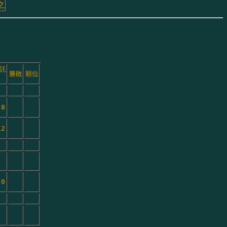
ク
託
勝敗
順位
　
 8
12
　
　
 0
　