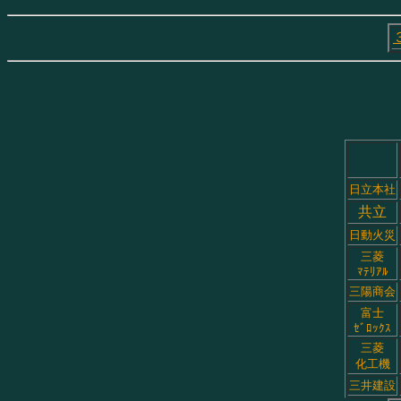
日立本社
共立
日動火災
三菱
ﾏﾃﾘｱﾙ
三陽商会
富士
ｾﾞﾛｯｸｽ
三菱
化工機
三井建設