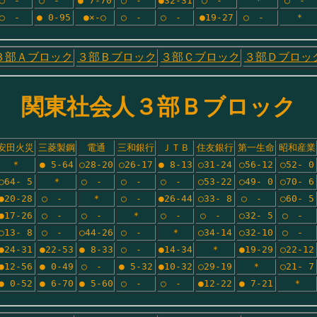
○　-　
○　-　
● 7-70
○　-　
●32-31
○　-　
＊
○　-　
○　-　
● 0-95
●×-○
○　-　
○　-　
●19-27
○　-　
＊
３部Ａブロック
３部Ｂブロック
３部Ｃブロック
３部Ｄブロッ
関東社会人３部Ｂブロック
安田火災
三菱製鋼
電通
三和銀行
ＪＴＢ
住友銀行
第一生命
昭和産業
＊
● 5-64
○28-20
○26-17
● 8-13
○31-24
○56-12
○52- 0
○64- 5
＊
○　-　
○　-　
○　-　
○53-22
○49- 0
○70- 6
●20-28
○　-　
＊
○　-　
●26-44
○33- 8
○　-　
○60- 5
●17-26
○　-　
○　-　
＊
○　-　
○　-　
○32- 5
○　-　
○13- 8
○　-　
○44-26
○　-　
＊
○34-14
○32-10
○　-　
●24-31
●22-53
● 8-33
○　-　
●14-34
＊
●19-29
○22-12
●12-56
● 0-49
○　-　
● 5-32
●10-32
○29-19
＊
○21- 7
● 0-52
● 6-70
● 5-60
○　-　
○　-　
●12-22
● 7-21
＊