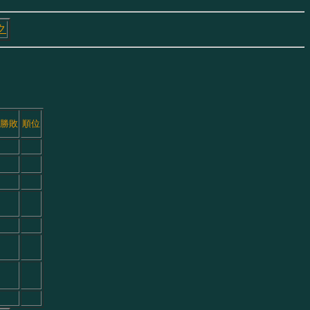
ク
勝敗
順位