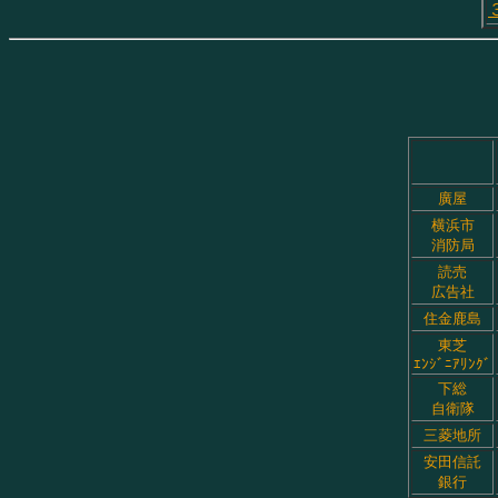
廣屋
横浜市
消防局
読売
広告社
住金鹿島
東芝
ｴﾝｼﾞﾆｱﾘﾝｸﾞ
下総
自衛隊
三菱地所
安田信託
銀行