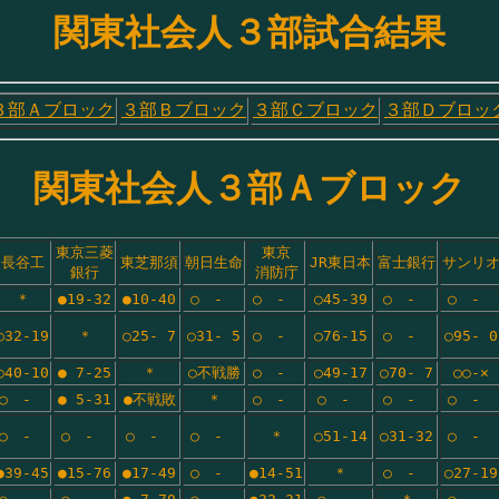
関東社会人３部試合結果
３部Ａブロック
３部Ｂブロック
３部Ｃブロック
３部Ｄブロッ
関東社会人３部Ａブロック
東京三菱
東京
長谷工
東芝那須
朝日生命
JR東日本
富士銀行
サンリ
銀行
消防庁
＊
●19-32
●10-40
○　-　
○　-　
○45-39
○　-　
○　-　
○32-19
＊
○25- 7
○31- 5
○　-　
○76-15
○　-　
○95- 0
○40-10
● 7-25
＊
○不戦勝
○　-　
○49-17
○70- 7
○○-×
○　-　
● 5-31
●不戦敗
＊
○　-　
○　-　
○　-　
○　-　
○　-　
○　-　
○　-　
○　-　
＊
○51-14
○31-32
○　-　
●39-45
●15-76
●17-49
○　-　
●14-51
＊
○　-　
○27-19