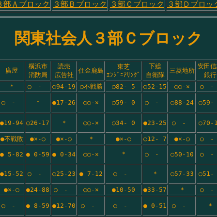
３部Ａブロック
３部Ｂブロック
３部Ｃブロック
３部Ｄブロッ
関東社会人３部Ｃブロック
横浜市
読売
下総
安田信
東芝
廣屋
住金鹿島
三菱地所
消防局
広告社
ｴﾝｼﾞﾆｱﾘﾝｸﾞ
自衛隊
銀行
＊
○　-　
○94-19
○不戦勝
○82- 5
○52-15
○○-×
○　-
○　-　
＊
●17-26
○○-×
○59- 0
○　-　
○88-24
○59-
●19-94
○26-17
＊
○○-×
○34- 0
●23-25
○　-　
○70-
●不戦敗
●×-○
●×-○
＊
●×-○
○12- 7
●×-○
○　-
＊
● 5-82
● 0-59
● 0-34
○○-×
○　-　
○50-10
○　-
●15-52
○　-　
○25-23
● 7-12
○　-　
＊
○57-33
○51-
●×-○
●24-88
○　-　
○○-×
●10-50
●33-57
＊
○　-
○　-　
● 8-59
●12-70
○　-　
○　-　
● 0-51
○　-　
＊