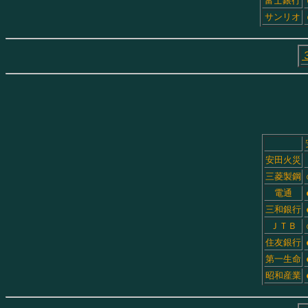
富士銀行
サンリオ
安田火災
三菱製鋼
電通
三和銀行
ＪＴＢ
住友銀行
第一生命
昭和産業