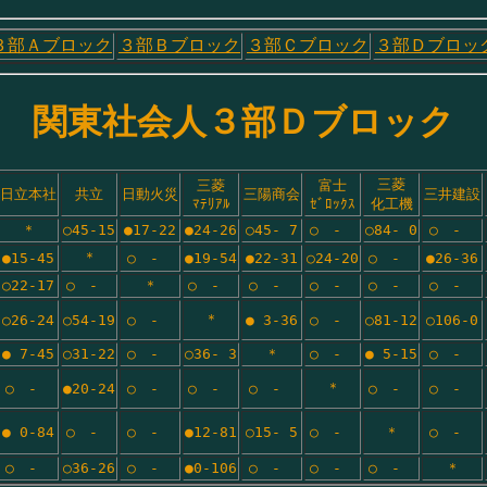
３部Ａブロック
３部Ｂブロック
３部Ｃブロック
３部Ｄブロッ
関東社会人３部Ｄブロック
三菱
三菱
富士
日立本社
共立
日動火災
三陽商会
三井建設
ﾏﾃﾘｱﾙ
ｾﾞﾛｯｸｽ
化工機
＊
○45-15
●17-22
●24-26
○45- 7
○　-　
○84- 0
○　-　
＊
●15-45
○　-　
●19-54
●22-31
○24-20
○　-　
●26-36
○22-17
○　-　
＊
○　-　
○　-　
○　-　
○　-　
○　-　
＊
○26-24
○54-19
○　-　
● 3-36
○　-　
○81-12
○106-0
● 7-45
○31-22
○　-　
○36- 3
＊
○　-　
● 5-15
○　-　
＊
○　-　
●20-24
○　-　
○　-　
○　-　
○　-　
○　-　
● 0-84
○　-　
○　-　
●12-81
○15- 5
○　-　
＊
○　-　
○　-　
○36-26
○　-　
●0-106
○　-　
○　-　
○　-　
＊